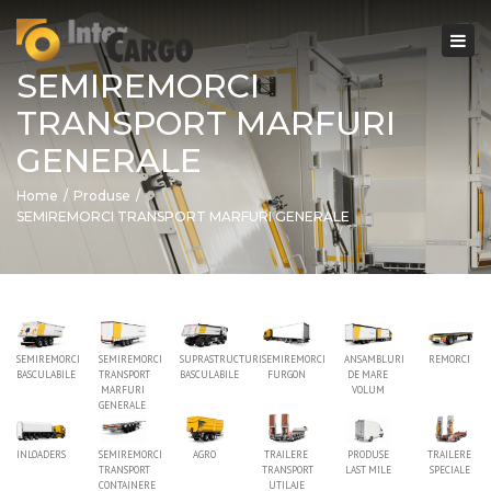
×
Togg
navi
SEMIREMORCI
TRANSPORT MARFURI
GENERALE
Home
Produse
SEMIREMORCI TRANSPORT MARFURI GENERALE
SEMIREMORCI
SEMIREMORCI
SUPRASTRUCTURI
SEMIREMORCI
ANSAMBLURI
REMORCI
BASCULABILE
TRANSPORT
BASCULABILE
FURGON
DE MARE
MARFURI
VOLUM
GENERALE
INLOADERS
SEMIREMORCI
AGRO
TRAILERE
PRODUSE
TRAILERE
TRANSPORT
TRANSPORT
LAST MILE
SPECIALE
CONTAINERE
UTILAJE