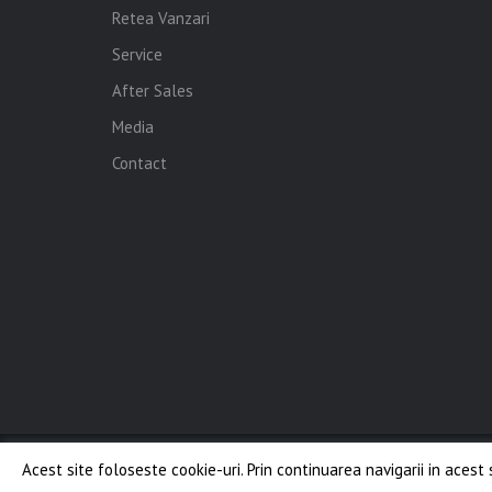
Retea Vanzari
Service
After Sales
Media
Contact
Acest site foloseste cookie-uri. Prin continuarea navigarii in acest 