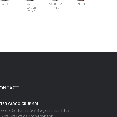
AGRO
TRAILERE
PRODUSE LAST
ALTELE
TRANSPORT
MILE
UTILAJE
ONTACT
NTER CARGO GRUP SRL
seaua Centurii nr. 5-7, Bragadiru, Jud. Ilfov
l: 031.434.03.02 / 0724.095.325