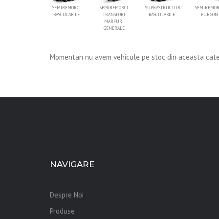
SEMIREMORCI
SEMIREMORCI
SUPRASTRUCTURI
SEMIREMOR
BASCULABILE
TRANSPORT
BASCULABILE
FURGON
MARFURI
GENERALE
Momentan nu avem vehicule pe stoc din aceasta cate
NAVIGARE
Despre Noi
Produse