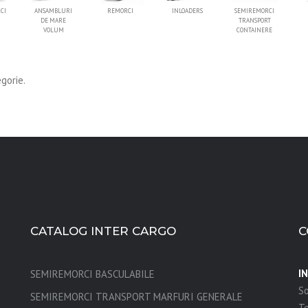
CI
ANSAMBLURI
REMORCI
INLOADERS
SEMIREMORCI
DE MARE
TRANSPORT
VOLUM
CONTAINERE
gorie.
CATALOG INTER CARGO
C
I
SEMIREMORCI BASCULABILE
So
SEMIREMORCI TRANSPORT MARFURI GENERALE
Te