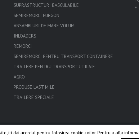
SUPRASTRUCTURI BASCULABILE
E-
SEMIREMORCI FURGON
ANSAMBLURI DE MARE VOLUM
INLOADERS
REMORCI
SEMIREMORCI PENTRU TRANSPORT CONTAINERE
TRAILERE PENTRU TRANSPORT UTILAJE
AGRO
PRODUSE LAST MILE
TRAILERE SPECIALE
site, iti dai acordul pentru folosirea cookie-urilor. Pentru a afla infor
Toate drepturile rezervate ©
Inter Cargo
2011 – 2020.