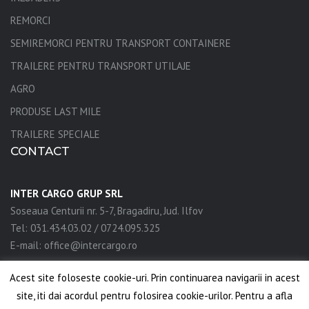
REMORCI
SEMIREMORCI PENTRU TRANSPORT CONTAINERE
TRAILERE PENTRU TRANSPORT UTILAJE
AGRO
PRODUSE LAST MILE
TRAILERE SPECIALE
CONTACT
INTER CARGO GRUP SRL
Soseaua Centurii nr. 5-7, Bragadiru, Jud. Ilfov
Tel: 031.434.03.02 / 0724.095.325
E-mail: office@intercargo.ro
Acest site foloseste cookie-uri. Prin continuarea navigarii in acest
site, iti dai acordul pentru folosirea cookie-urilor. Pentru a afla