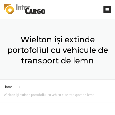
×
Togg
navi
Wielton își extinde
portofoliul cu vehicule de
transport de lemn
Home
Wielton își extinde portofoliul cu vehicule de transport de lemn