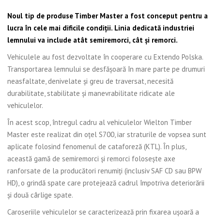
Noul tip de produse Timber Master a fost conceput pentru a
lucra în cele mai dificile condiții. Linia dedicată industriei
lemnului va include atât semiremorci, cât și remorci.
Vehiculele au fost dezvoltate în cooperare cu Extendo Polska.
Transportarea lemnului se desfășoară în mare parte pe drumuri
neasfaltate, denivelate și greu de traversat, necesită
durabilitate, stabilitate și manevrabilitate ridicate ale
vehiculelor.
În acest scop, întregul cadru al vehiculelor Wielton Timber
Master este realizat din oțel S700, iar straturile de vopsea sunt
aplicate folosind fenomenul de cataforeză (KTL). În plus,
această gamă de semiremorci și remorci folosește axe
ranforsate de la producători renumiți (inclusiv SAF CD sau BPW
HD), o grindă spate care protejează cadrul împotriva deteriorării
și două cârlige spate.
Caroseriile vehiculelor se caracterizează prin fixarea ușoară a